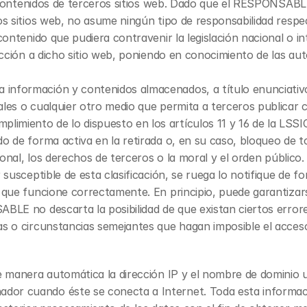
 a contenidos de terceros sitios web. Dado que el RESPONSAB
os sitios web, no asume ningún tipo de responsabilidad respe
ontenido que pudiera contravenir la legislación nacional o int
rección a dicho sitio web, poniendo en conocimiento de las au
nformación y contenidos almacenados, a título enunciativo p
les o cualquier otro medio que permita a terceros publicar 
iento de lo dispuesto en los artículos 11 y 16 de la LSSICE
o de forma activa en la retirada o, en su caso, bloqueo de 
ional, los derechos de terceros o la moral y el orden público.
susceptible de esta clasificación, se ruega lo notifique de for
 que funcione correctamente. En principio, puede garantizars
ABLE no descarta la posibilidad de que existan ciertos erro
as o circunstancias semejantes que hagan imposible el acceso
 manera automática la dirección IP y el nombre de dominio uti
r cuando éste se conecta a Internet. Toda esta información