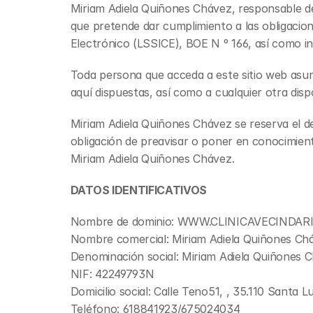
Miriam Adiela Quiñones Chávez, responsable de
que pretende dar cumplimiento a las obligacione
Electrónico (LSSICE), BOE N º 166, así como in
Toda persona que acceda a este sitio web asum
aquí dispuestas, así como a cualquier otra dispo
Miriam Adiela Quiñones Chávez se reserva el der
obligación de preavisar o poner en conocimient
Miriam Adiela Quiñones Chávez.
DATOS IDENTIFICATIVOS
Nombre de dominio: WWW.CLINICAVECINDAR
Nombre comercial: Miriam Adiela Quiñones Ch
Denominación social: Miriam Adiela Quiñones 
NIF: 42249793N
Domicilio social: Calle Teno51, , 35.110 Santa
Teléfono: 618841923/675024034