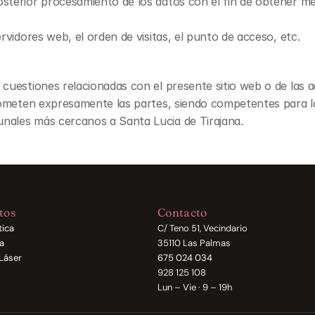
osterior procesamiento de los datos con el fin de obtener m
ervidores web, el orden de visitas, el punto de acceso, etc.
 cuestiones relacionadas con el presente sitio web o de las ac
e someten expresamente las partes, siendo competentes para la
unales más cercanos a Santa Lucia de Tirajana.
tos
Contacto
tica
C/ Teno 51, Vecindario
a
35110 Las Palmas
Láser
675 024 034
928 125 108
Lun – Vie · 9 – 19h