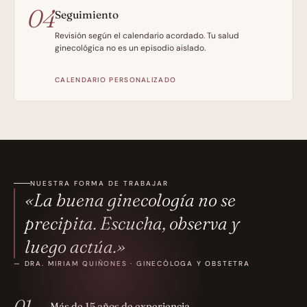
04
Seguimiento
Revisión según el calendario acordado. Tu salud 
ginecológica no es un episodio aislado.
CALENDARIO PERSONALIZADO
NUESTRA FORMA DE TRABAJAR
«La buena ginecología no se 
precipita. Escucha, observa y 
luego actúa.»
— DRA. MIRIAM QUIÑONES · GINECÓLOGA Y OBSTETRA
01
Más de 15 años de experiencia