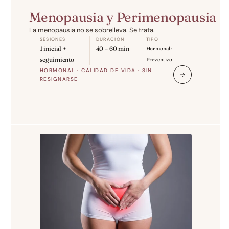
Menopausia y Perimenopausia
La menopausia no se sobrelleva. Se trata.
SESIONES
DURACIÓN
TIPO
1 inicial + 
40 – 60 min
Hormonal · 
seguimiento
Preventivo
HORMONAL · CALIDAD DE VIDA · SIN 
RESIGNARSE