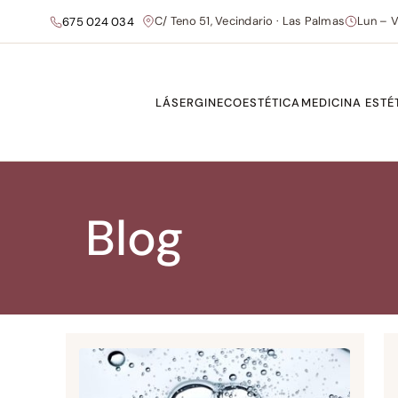
C/ Teno 51, Vecindario · Las Palmas
Lun – V
675 024 034
LÁSER
GINECOESTÉTICA
MEDICINA ESTÉ
Blog