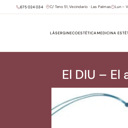
C/ Teno 51, Vecindario · Las Palmas
Lun – V
675 024 034
LÁSER
GINECOESTÉTICA
MEDICINA ESTÉ
El DIU – El