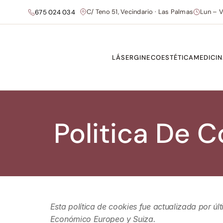
C/ Teno 51, Vecindario · Las Palmas
Lun – V
675 024 034
LÁSER
GINECOESTÉTICA
MEDICIN
Politica De C
Esta política de cookies fue actualizada por ú
Económico Europeo y Suiza.