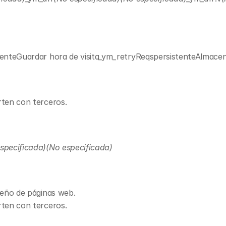
tenteGuardar hora de visita
_ym_retryReqs
persistenteAlmacen
ten con terceros.
specificada)(No especificada)
seño de páginas web.
ten con terceros.