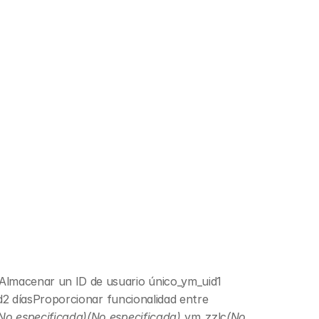
eAlmacenar un ID de usuario único
_ym_uid
1 
d
2 díasProporcionar funcionalidad entre 
No especificada)(No especificada)
_ym_zzlc
(No 