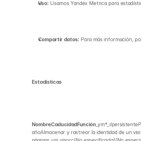
Uso:
 Usamos Yandex Metrica para estadística
Compartir datos:
 Para más información, por
Estadísticas
NombreCaducidadFunción
_ym*_il
persistenteP
añoAlmacenar y rastrear la identidad de un vis
páginas
_ym_visorc
(No especificada)(No especi