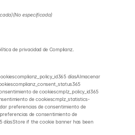
icada)(No especificada)
ítica de privacidad de Complianz.
cookies
complianz_policy_id
365 díasAlmacenar 
ookies
complianz_consent_status
365 
onsentimiento de cookies
cmplz_policy_id
365 
nsentimiento de cookies
cmplz_statistics-
dar preferencias de consentimiento de 
preferencias de consentimiento de 
5 díasStore if the cookie banner has been 