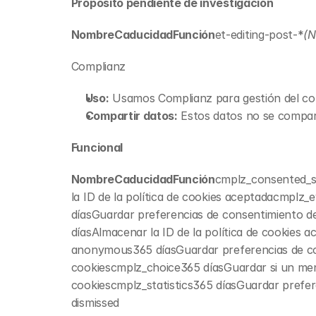
Propósito pendiente de investigación
NombreCaducidadFunción
et-editing-post-*
(N
Complianz
Uso:
 Usamos Complianz para gestión del co
Compartir datos:
 Estos datos no se compart
Funcional
NombreCaducidadFunción
cmplz_consented_s
la ID de la política de cookies aceptada
cmplz_e
díasGuardar preferencias de consentimiento d
díasAlmacenar la ID de la política de cookies a
anonymous
365 díasGuardar preferencias de c
cookies
cmplz_choice
365 díasGuardar si un me
cookies
cmplz_statistics
365 díasGuardar prefer
dismissed