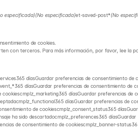
o especificada)(No especificada)
et-saved-post*
(No especif
nsentimiento de cookies.
en con terceros. Para más información, por favor, lee la pol
ervices
365 díasGuardar preferencias de consentimiento de 
vent_*
365 díasGuardar preferencias de consentimiento de c
e cookies
cmplz_marketing
365 díasGuardar preferencias de c
ceptada
cmplz_functional
365 díasGuardar preferencias de co
onsentimiento de cookies
cmplz_consent_status
365 díasGuar
nsaje ha sido descartado
cmplz_preferences
365 díasGuardar 
encias de consentimiento de cookies
cmplz_banner-status
36