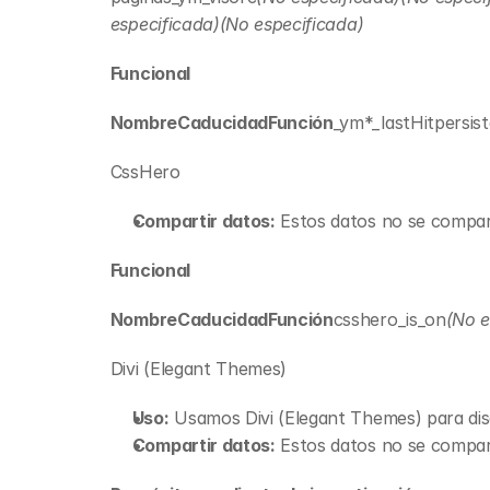
especificada)(No especificada)
Funcional
NombreCaducidadFunción
_ym*_lastHit
persis
CssHero
Compartir datos:
 Estos datos no se compar
Funcional
NombreCaducidadFunción
csshero_is_on
(No e
Divi (Elegant Themes)
Uso:
 Usamos Divi (Elegant Themes) para di
Compartir datos:
 Estos datos no se compar