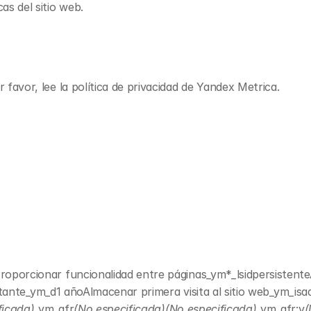
s del sitio web.
 favor, lee la política de privacidad de Yandex Metrica.
roporcionar funcionalidad entre páginas
_ym*_lsid
persistent
itante
_ym_d
1 añoAlmacenar primera visita al sitio web
_ym_isa
ficada)
_ym_afr
(No especificada)(No especificada)
_ym_afr:v
(