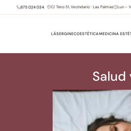
C/ Teno 51, Vecindario · Las Palmas
Lun – V
675 024 034
LÁSER
GINECOESTÉTICA
MEDICINA ESTÉ
Salud 