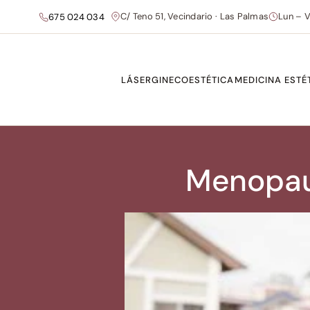
C/ Teno 51, Vecindario · Las Palmas
Lun – V
675 024 034
LÁSER
GINECOESTÉTICA
MEDICINA ESTÉ
Menopaus