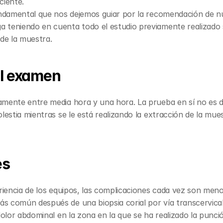
ciente.
undamental que nos dejemos guiar por la recomendación de nu
 teniendo en cuenta todo el estudio previamente realizado
de la muestra.
el examen
amente entre media hora y una hora. La prueba en sí no es 
estia mientras se le está realizando la extracción de la muestr
es
riencia de los equipos, las complicaciones cada vez son menor
común después de una biopsia corial por vía transcervical es
dolor abdominal en la zona en la que se ha realizado la punci