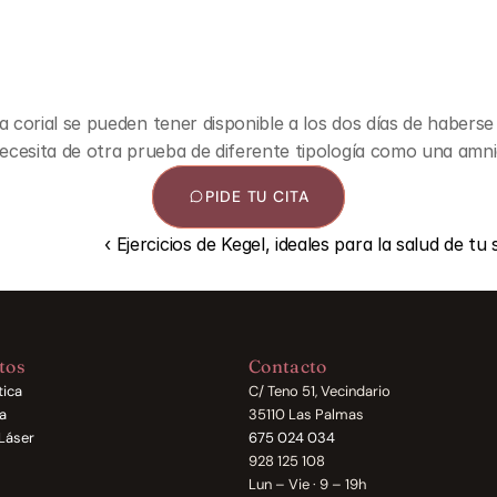
corial se pueden tener disponible a los dos días de haberse 
ecesita de otra prueba de diferente tipología como una amni
PIDE TU CITA
‹ Ejercicios de Kegel, ideales para la salud de tu
tos
Contacto
tica
C/ Teno 51, Vecindario
a
35110 Las Palmas
Láser
675 024 034
928 125 108
Lun – Vie · 9 – 19h