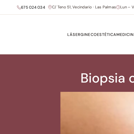
C/ Teno 51, Vecindario · Las Palmas
Lun – V
675 024 034
LÁSER
GINECOESTÉTICA
MEDICIN
Biopsia 