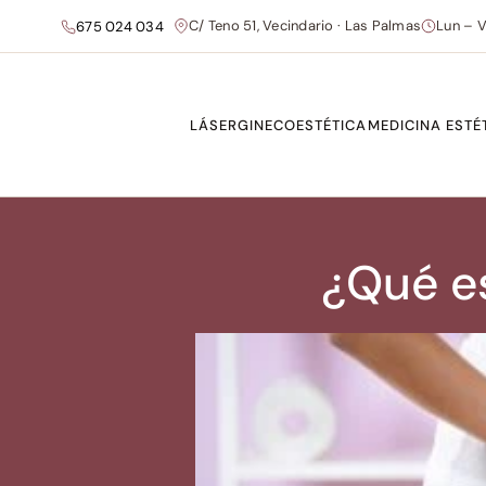
C/ Teno 51, Vecindario · Las Palmas
Lun – V
675 024 034
LÁSER
GINECOESTÉTICA
MEDICINA ESTÉ
¿Qué es