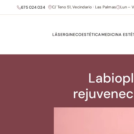
C/ Teno 51, Vecindario · Las Palmas
Lun – V
675 024 034
LÁSER
GINECOESTÉTICA
MEDICINA ESTÉ
Labiopl
rejuvenec