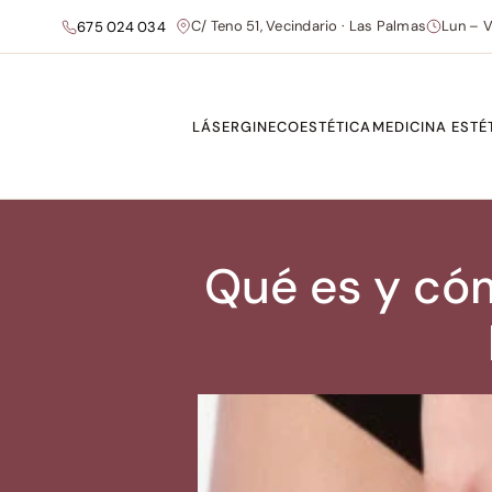
C/ Teno 51, Vecindario · Las Palmas
Lun – V
675 024 034
LÁSER
GINECOESTÉTICA
MEDICINA ESTÉ
Qué es y cómo