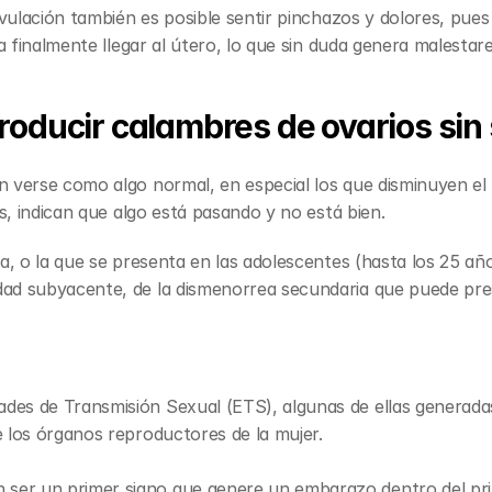
ovulación también es posible sentir pinchazos y dolores, pues
a finalmente llegar al útero, lo que sin duda genera malestares
oducir calambres de ovarios sin
verse como algo normal, en especial los que disminuyen el re
os, indican que algo está pasando y no está bien.
a, o la que se presenta en las adolescentes (hasta los 25 años
ad subyacente, de la dismenorrea secundaria que puede prese
des de Transmisión Sexual (ETS), algunas de ellas generadas p
de los órganos reproductores de la mujer.
 ser un primer signo que genere un embarazo dentro del pr