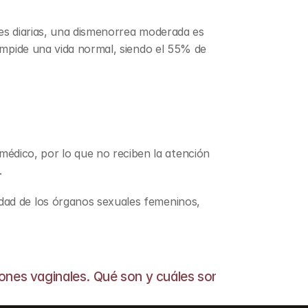
des diarias, una dismenorrea moderada es 
 impide una vida normal, siendo el 55% de 
édico, por lo que no reciben la atención 
.
dad de los órganos sexuales femeninos, 
iones vaginales. Qué son y cuáles son las más comu