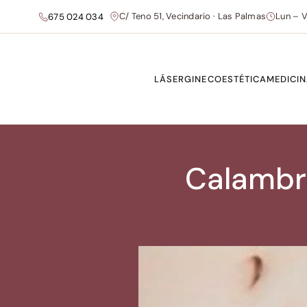
C/ Teno 51, Vecindario · Las Palmas
Lun – V
675 024 034
LÁSER
GINECOESTÉTICA
MEDICIN
Calambre