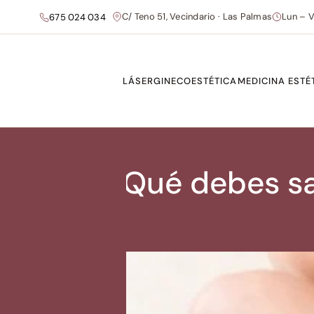
C/ Teno 51, Vecindario · Las Palmas
Lun – V
675 024 034
LÁSER
GINECOESTÉTICA
MEDICINA ESTÉ
Qué debes sab