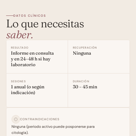
DATOS CLÍNICOS
Lo que necesitas
saber.
RESULTADO
RECUPERACIÓN
Informe en consulta 
Ninguna
y en 24–48 h si hay 
laboratorio
SESIONES
DURACIÓN
1 anual (o según 
30 – 45 min
indicación)
CONTRAINDICACIONES
Ninguna (periodo activo puede posponerse para 
citología).