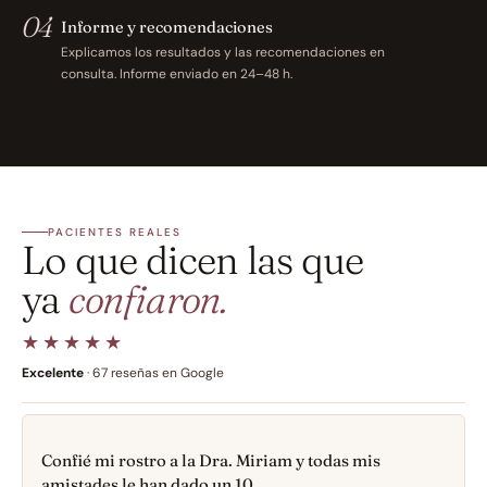
04
Informe y recomendaciones
Explicamos los resultados y las recomendaciones en 
consulta. Informe enviado en 24–48 h.
PACIENTES REALES
Lo que dicen las que 
ya 
confiaron.
★★★★★
Excelente
 · 67 reseñas en Google
Confié mi rostro a la Dra. Miriam y todas mis
amistades le han dado un 10.