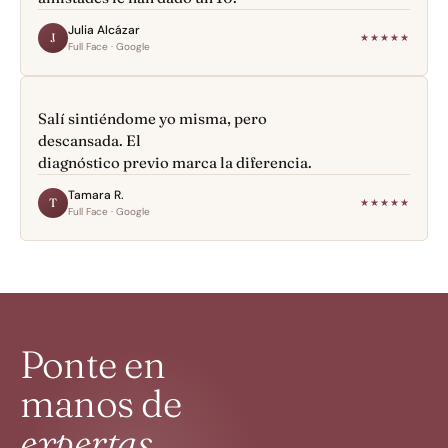
Julia Alcázar
J
★★★★★
Full Face · Google
Salí sintiéndome yo misma, pero 
descansada. El
diagnóstico previo marca la diferencia.
Tamara R.
T
★★★★★
Full Face · Google
Ponte en
manos de
expertas.