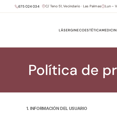
C/ Teno 51, Vecindario · Las Palmas
Lun – V
675 024 034
LÁSER
GINECOESTÉTICA
MEDICIN
Política de p
1. INFORMACIÓN DEL USUARIO