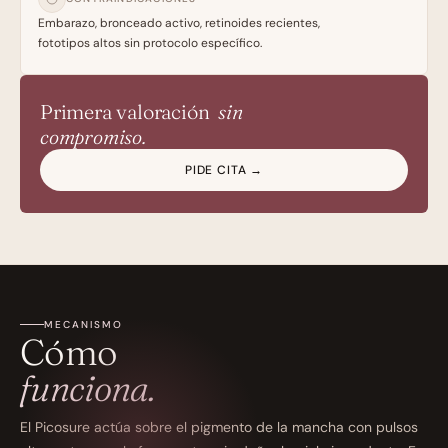
Embarazo, bronceado activo, retinoides recientes, 
fototipos altos sin protocolo específico.
Primera valoración 
 sin
compromiso.
PIDE CITA →
MECANISMO
Cómo
funciona.
El Picosure actúa sobre el pigmento de la mancha con pulsos 